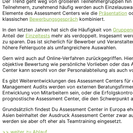
Der Trend geht weg von größeren Teilnehmergruppen hin 
Teilnehmern, zunehmend häufig werden auch Einzelauswah
Elemente des Assessment Centers wie die
Präsentation
od
klassischen
Bewerbungsgespräch
kombiniert.
In den letzten Jahren hat sich die Häufigkeit von
Gruppen
Anteil der
Einzeltests
mehr als verdoppelt. Insgesamt wer
zu sparen. Das ist sicherlich für Bewerber und Veranstalte
höhere Fehlerquote als umfangreichere Auswahlen.
Gern wird auch auf Online-Verfahren zurückgegriffen. Hier
objektive Bewertung wie persönliche Vorlieben oder das
Center kann sowohl von der Personalabteilung als auch v
Es gibt Weiterentwicklungen des Assessment Centers für
Management Audits werden von externen Beratungsfirmen
Entwicklung von Mitarbeitern sein, oder die Erfolgskontro
prognostische Assessment Center, die den Schwerpunkt au
Grundsätzlich findest Du Assessment Center in Europa eh
Asien beinhaltet der Ausdruck Assessment Center zwar auc
werden sie aber oft eher als Teamtraining eingesetzt.
>> weiter zu Ablauf