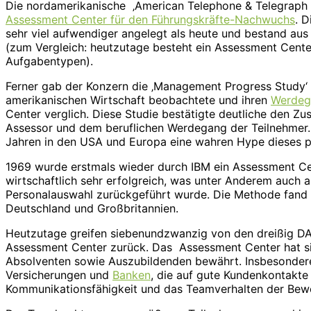
Die nordamerikanische ‚American Telephone & Telegraph C
Assessment Center für den Führungskräfte-Nachwuchs
. 
sehr viel aufwendiger angelegt als heute und bestand au
(zum Vergleich: heutzutage besteht ein Assessment Cente
Aufgabentypen).
Ferner gab der Konzern die ‚Management Progress Study‘ 
amerikanischen Wirtschaft beobachtete und ihren
Werdeg
Center verglich. Diese Studie bestätigte deutliche den 
Assessor und dem beruflichen Werdegang der Teilnehmer. 
Jahren in den USA und Europa eine wahren Hype dieses p
1969 wurde erstmals wieder durch IBM ein Assessment Ce
wirtschaftlich sehr erfolgreich, was unter Anderem auch 
Personalauswahl zurückgeführt wurde. Die Methode fand s
Deutschland und Großbritannien.
Heutzutage greifen siebenundzwanzig von den dreißig D
Assessment Center zurück. Das Assessment Center hat s
Absolventen sowie Auszubildenden bewährt. Insbesonder
Versicherungen und
Banken
, die auf gute Kundenkontakte
Kommunikationsfähigkeit und das Teamverhalten der Bewe