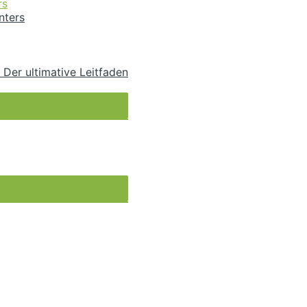
rs
nters
 Der ultimative Leitfaden