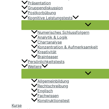
Präsentation
Gruppendiskussion
Postkorbübung
Kognitive Leistungstests
Numerisches Schlussfolgern
Analytik & Logik
Chartanalyse
Konzentration & Aufmerksamkeit
Kreativität
Brainteaser
Persönlichkeitstests
Weitere
Allgemeinbildung
Rechtschreibung
Englisch
Fachwissen
Konstruktionstest
Kurse